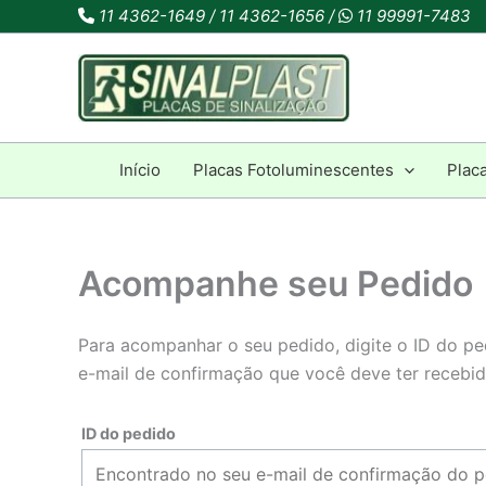
Ir
11 4362-1649 / 11 4362-1656 /
11 99991-7483
para
o
conteúdo
Início
Placas Fotoluminescentes
Plac
Acompanhe seu Pedido
Para acompanhar o seu pedido, digite o ID do ped
e-mail de confirmação que você deve ter recebid
ID do pedido