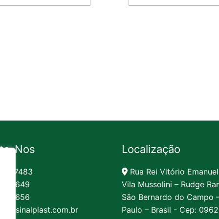
te-Nos
Localização
991-7483
Rua Rei Vitório Emanuel
62-1649
Vila Mussolini – Rudge Ra
62-1656
São Bernardo do Campo 
to@sinalplast.com.br
Paulo – Brasil - Cep: 096