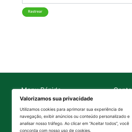
Rastrear
Menu Rápido
Conta
Valorizamos sua privacidade
Contato
11 99
Utilizamos cookies para aprimorar sua experiência de
A Empresa
11 43
navegação, exibir anúncios ou conteúdo personalizado e
Política de Troca e Devolução
11 43
analisar nosso tráfego. Ao clicar em “Aceitar todos”, você
Política de Privacidade
conta
concorda com nosso uso de cookies.