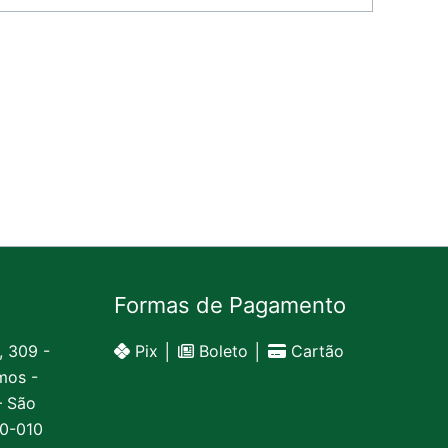
Formas de Pagamento
, 309 -
Pix │
Boleto │
Cartão
mos -
– São
20-010