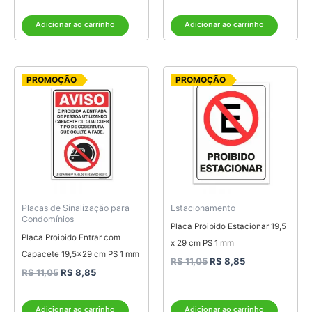
Adicionar ao carrinho
Adicionar ao carrinho
O
O
O
O
PROMOÇÃO
PROMOÇÃO
preço
preço
preço
preço
original
atual
original
atual
era:
é:
era:
é:
R$ 11,05.
R$ 8,85.
R$ 11,05.
R$ 8,85.
Placas de Sinalização para
Estacionamento
Condomínios
Placa Proibido Estacionar 19,5
Placa Proibido Entrar com
x 29 cm PS 1 mm
Capacete 19,5×29 cm PS 1 mm
R$
11,05
R$
8,85
R$
11,05
R$
8,85
Adicionar ao carrinho
Adicionar ao carrinho