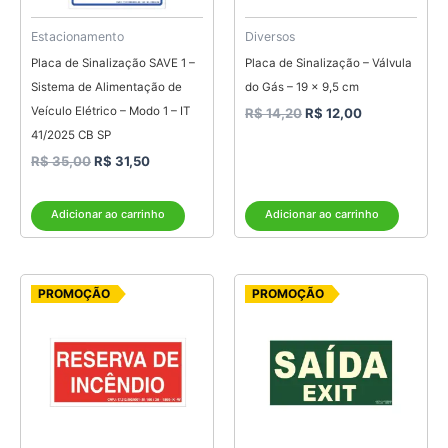
Estacionamento
Diversos
Placa de Sinalização SAVE 1 –
Placa de Sinalização – Válvula
Sistema de Alimentação de
do Gás – 19 x 9,5 cm
Veículo Elétrico – Modo 1 – IT
R$
14,20
R$
12,00
41/2025 CB SP
R$
35,00
R$
31,50
Adicionar ao carrinho
Adicionar ao carrinho
O
O
Faixa
Este
PROMOÇÃO
PROMOÇÃO
preço
preço
de
produto
original
atual
preço:
era:
é:
tem
R$ 19,55
R$ 14,20.
R$ 12,00.
através
várias
R$ 30,55
variantes.
As
opções