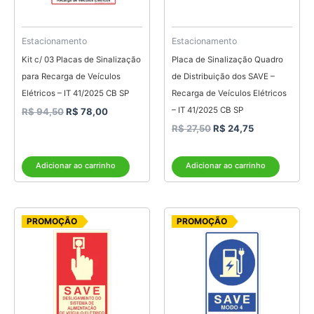
Estacionamento
Estacionamento
Kit c/ 03 Placas de Sinalização
Placa de Sinalização Quadro
para Recarga de Veículos
de Distribuição dos SAVE –
Elétricos – IT 41/2025 CB SP
Recarga de Veículos Elétricos
– IT 41/2025 CB SP
R$
94,50
R$
78,00
R$
27,50
R$
24,75
Adicionar ao carrinho
Adicionar ao carrinho
O
O
O
O
PROMOÇÃO
PROMOÇÃO
preço
preço
preço
preço
original
atual
original
atual
era:
é:
era:
é:
R$ 35,00.
R$ 31,50.
R$ 35,00.
R$ 31,50.