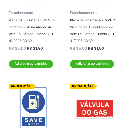
Estacionamento
Estacionamento
Placa de Sinalização SAVE 3-
Placa de Sinalização SAVE 2-
Sistema de Alimentação de
Sistema de Alimentação de
Veículo Elétrico – Modo 3 – IT
Veículo Elétrico – Modo 2 – IT
41/2025 CB SP
41/2025 CB SP
R$
35,00
R$
31,50
R$
35,00
R$
31,50
Adicionar ao carrinho
Adicionar ao carrinho
O
O
O
O
PROMOÇÃO
PROMOÇÃO
preço
preço
preço
preço
original
atual
original
atual
era:
é:
era:
é:
R$ 35,00.
R$ 31,50.
R$ 14,20.
R$ 12,00.