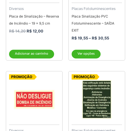
podem
ser
Diversos
Placas Fotoluminescentes
escolhidas
Placa de Sinalização – Reserva
Placa Sinalização PVC
na
de Incêndio – 19 x 9,5 cm
Fotoluminescente – SAÍDA
página
EXIT
R$
14,20
R$
12,00
do
R$
19,55
–
R$
30,55
produto
Adicionar ao carrinho
Ver opções
O
O
O
O
PROMOÇÃO
PROMOÇÃO
preço
preço
preço
preço
original
atual
original
atual
era:
é:
era:
é:
R$ 4,20.
R$ 3,80.
R$ 38,65.
R$ 34,80.
Diversos
Placas Fotoluminescentes