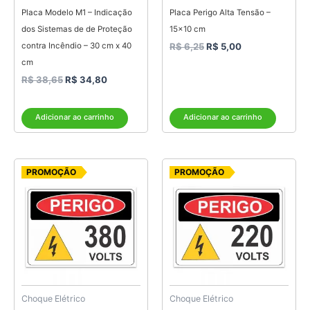
Placa Modelo M1 – Indicação
Placa Perigo Alta Tensão –
dos Sistemas de de Proteção
15×10 cm
contra Incêndio – 30 cm x 40
R$
6,25
R$
5,00
cm
R$
38,65
R$
34,80
Adicionar ao carrinho
Adicionar ao carrinho
O
O
O
O
PROMOÇÃO
PROMOÇÃO
preço
preço
preço
preço
original
atual
original
atual
era:
é:
era:
é:
R$ 6,25.
R$ 5,00.
R$ 6,25.
R$ 5,00.
Choque Elétrico
Choque Elétrico