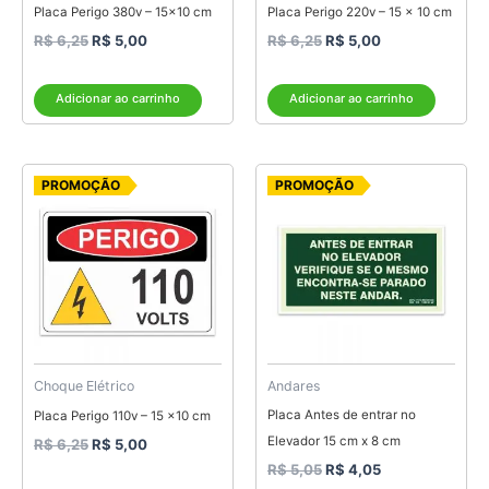
Placa Perigo 380v – 15×10 cm
Placa Perigo 220v – 15 x 10 cm
R$
6,25
R$
5,00
R$
6,25
R$
5,00
Adicionar ao carrinho
Adicionar ao carrinho
O
O
O
O
PROMOÇÃO
PROMOÇÃO
preço
preço
preço
preço
original
atual
original
atual
era:
é:
era:
é:
R$ 6,25.
R$ 5,00.
R$ 5,05.
R$ 4,05.
Choque Elétrico
Andares
Placa Antes de entrar no
Placa Perigo 110v – 15 x10 cm
Elevador 15 cm x 8 cm
R$
6,25
R$
5,00
R$
5,05
R$
4,05