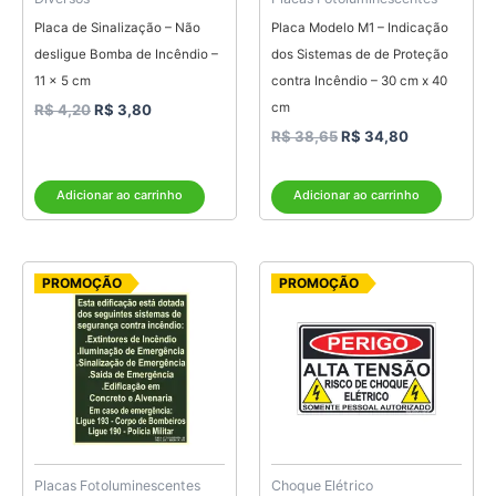
Placa de Sinalização – Não
Placa Modelo M1 – Indicação
desligue Bomba de Incêndio –
dos Sistemas de de Proteção
11 x 5 cm
contra Incêndio – 30 cm x 40
cm
R$
4,20
R$
3,80
R$
38,65
R$
34,80
Adicionar ao carrinho
Adicionar ao carrinho
O
O
O
O
PROMOÇÃO
PROMOÇÃO
preço
preço
preço
preço
original
atual
original
atual
era:
é:
era:
é:
R$ 38,65.
R$ 34,80.
R$ 6,25.
R$ 5,00.
Placas Fotoluminescentes
Choque Elétrico