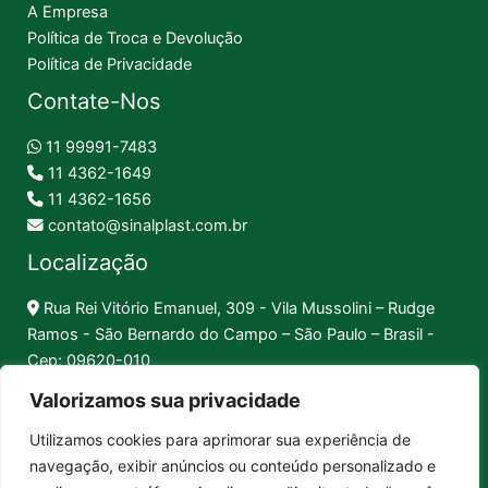
A Empresa
Política de Troca e Devolução
Política de Privacidade
Contate-Nos
11 99991-7483
11 4362-1649
11 4362-1656
contato@sinalplast.com.br
Localização
Rua Rei Vitório Emanuel, 309 - Vila Mussolini – Rudge
Ramos - São Bernardo do Campo – São Paulo – Brasil -
Cep: 09620-010
Valorizamos sua privacidade
Formas de Pagamento
Utilizamos cookies para aprimorar sua experiência de
navegação, exibir anúncios ou conteúdo personalizado e
Pix │
Boleto │
Cartão