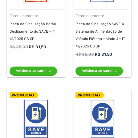
Estacionamento
Estacionamento
Placa de Sinalização Botão
Placa de Sinalização SAVE 4-
Desligamento do SAVE – IT
Sistema de Alimentação de
41/2025 CB SP
Veículo Elétrico – Modo 4 – IT
41/2025 CB SP
R$
35,00
R$
31,50
R$
35,00
R$
31,50
Adicionar ao carrinho
Adicionar ao carrinho
O
O
O
O
PROMOÇÃO
PROMOÇÃO
preço
preço
preço
preço
original
atual
original
atual
era:
é:
era:
é:
R$ 35,00.
R$ 31,50.
R$ 35,00.
R$ 31,50.