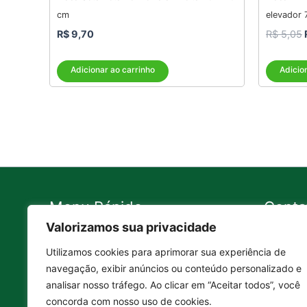
cm
elevador 
R$
9,70
R$
5,05
Adicionar ao carrinho
Adicio
Menu Rápido
Conta
Valorizamos sua privacidade
Contato
11 99
Utilizamos cookies para aprimorar sua experiência de
A Empresa
11 43
navegação, exibir anúncios ou conteúdo personalizado e
Política de Troca e Devolução
11 43
analisar nosso tráfego. Ao clicar em “Aceitar todos”, você
Política de Privacidade
conta
concorda com nosso uso de cookies.