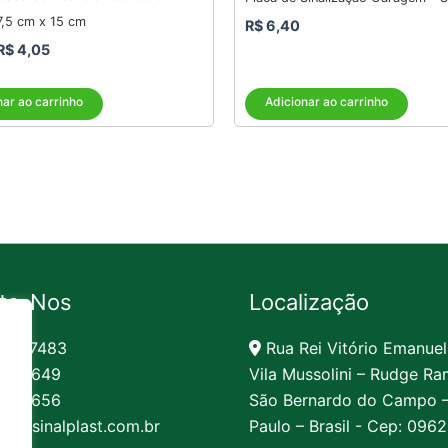
7,5 cm x 15 cm
R$
6,40
R$
4,05
nar ao carrinho
Adicionar ao carrinho
te-Nos
Localização
991-7483
Rua Rei Vitório Emanuel
62-1649
Vila Mussolini – Rudge Ra
62-1656
São Bernardo do Campo 
to@sinalplast.com.br
Paulo – Brasil - Cep: 096