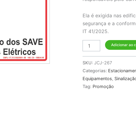
-
Recarga
Ela é exigida nas edif
de
segurança e a confor
Veículos
IT 41/2025.
Elétricos
-
Adicionar ao 
IT
41/2025
SKU:
JCJ-267
CB
Categorias:
Estacioname
SP
Equipamentos
,
Sinalizaçã
quantidade
Tag:
Promoção