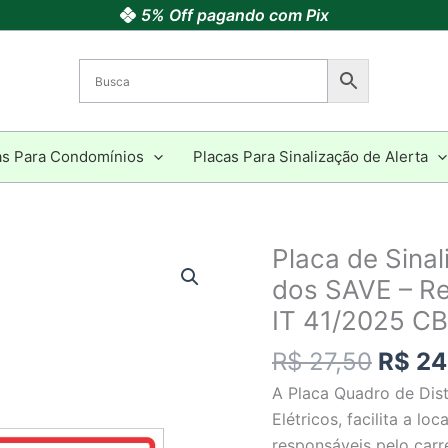
5% Off pagando com Pix
as Para Condomínios
Placas Para Sinalização de Alerta
O
Placa de Sina
Placa
preço
de
dos SAVE – Re
origin
Sinalização
IT 41/2025 C
era:
Quadro
R$ 27
R$
27,50
R$
24
de
Distribuição
A Placa Quadro de Dis
dos
Elétricos, facilita a lo
SAVE
responsáveis pelo carr