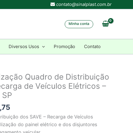
contato@sinalplast.com.br
Minha conta
Diversos Usos
Promoção
Contato
O
lização Quadro de Distribuição
preço
carga de Veículos Elétricos –
al
atual
B SP
é:
,50.
R$ 24,75.
,75
tribuição dos SAVE – Recarga de Veículos
calização do painel elétrico e dos disjuntores
egamento veicular