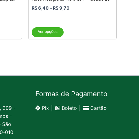
produto
R$
6,40
–
R$
9,70
Ver opções
Formas de Pagamento
, 309 -
Pix │
Boleto │
Cartão
mos -
– São
20-010