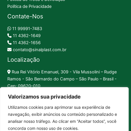
Política de Privacidade
Contate-Nos
11 99991-7483
11 4362-1649
11 4362-1656
contato@sinalplast.com.br
Localização
Rua Rei Vitório Emanuel, 309 - Vila Mussolini – Rudge
Ramos - São Bernardo do Campo – São Paulo – Brasil -
Cep: 09620-010
Valorizamos sua privacidade
Formas de Pagamento
Utilizamos cookies para aprimorar sua experiência de
navegação, exibir anúncios ou conteúdo personalizado e
Pix │
Boleto │
Cartão
analisar nosso tráfego. Ao clicar em “Aceitar todos”, você
concorda com nosso uso de cookies.