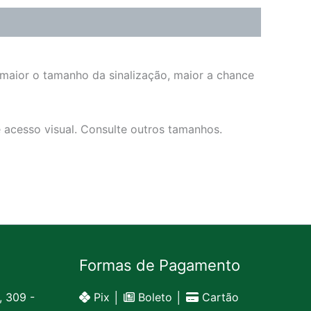
 maior o tamanho da sinalização, maior a chance
e acesso visual. Consulte outros tamanhos.
Formas de Pagamento
, 309 -
Pix │
Boleto │
Cartão