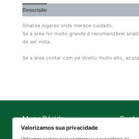
Descrição
Informação adicional
Sinalize lugares onde merece cuidado.
Se a área for muito grande é recomendável sinali
de ser vista.
Se a área contar com pé direito muito alto, as p
Menu Rápido
Conta
Valorizamos sua privacidade
Contato
11 99
Utilizamos cookies para aprimorar sua experiência de