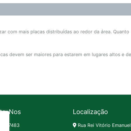
zar com mais placas distribuídas ao redor da área. Quanto
lacas devem ser maiores para estarem em lugares altos e d
te-Nos
Localização
991-7483
Rua Rei Vitório Emanuel