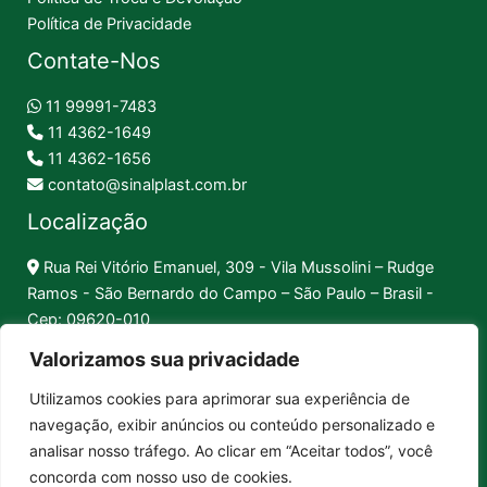
Política de Privacidade
Contate-Nos
11 99991-7483
11 4362-1649
11 4362-1656
contato@sinalplast.com.br
Localização
Rua Rei Vitório Emanuel, 309 - Vila Mussolini – Rudge
Ramos - São Bernardo do Campo – São Paulo – Brasil -
Cep: 09620-010
Valorizamos sua privacidade
Formas de Pagamento
Utilizamos cookies para aprimorar sua experiência de
navegação, exibir anúncios ou conteúdo personalizado e
Pix │
Boleto │
Cartão
analisar nosso tráfego. Ao clicar em “Aceitar todos”, você
concorda com nosso uso de cookies.