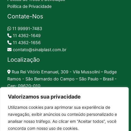
Política de Privacidade
Contate-Nos
11 99991-7483
11 4362-1649
11 4362-1656
contato@sinalplast.com.br
Localização
Rua Rei Vitório Emanuel, 309 - Vila Mussolini – Rudge
Ramos - São Bernardo do Campo – São Paulo – Brasil -
Cep: 09620-010
Valorizamos sua privacidade
Formas de Pagamento
Utilizamos cookies para aprimorar sua experiência de
navegação, exibir anúncios ou conteúdo personalizado e
Pix │
Boleto │
Cartão
analisar nosso tráfego. Ao clicar em “Aceitar todos”, você
concorda com nosso uso de cookies.