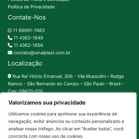
Política de Privacidade
Contate-Nos
11 99991-7483
11 4362-1649
11 4362-1656
contato@sinalplast.com.br
Localização
Rua Rei Vitório Emanuel, 309 - Vila Mussolini – Rudge
Ramos - São Bernardo do Campo – São Paulo – Brasil -
Cep: 09620-010
Valorizamos sua privacidade
Formas de Pagamento
Utilizamos cookies para aprimorar sua experiência de
navegação, exibir anúncios ou conteúdo personalizado e
Pix │
Boleto │
Cartão
analisar nosso tráfego. Ao clicar em “Aceitar todos”, você
concorda com nosso uso de cookies.