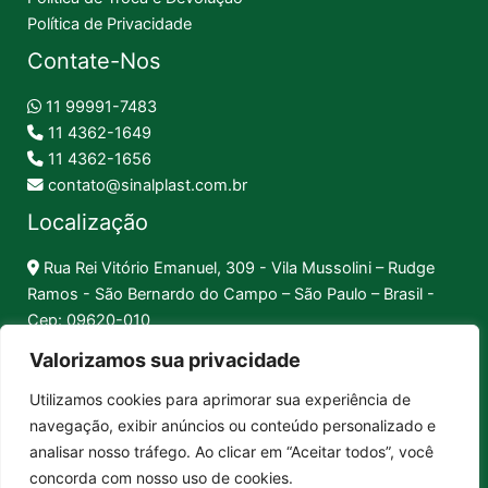
Política de Privacidade
Contate-Nos
11 99991-7483
11 4362-1649
11 4362-1656
contato@sinalplast.com.br
Localização
Rua Rei Vitório Emanuel, 309 - Vila Mussolini – Rudge
Ramos - São Bernardo do Campo – São Paulo – Brasil -
Cep: 09620-010
Valorizamos sua privacidade
Formas de Pagamento
Utilizamos cookies para aprimorar sua experiência de
navegação, exibir anúncios ou conteúdo personalizado e
Pix │
Boleto │
Cartão
analisar nosso tráfego. Ao clicar em “Aceitar todos”, você
concorda com nosso uso de cookies.