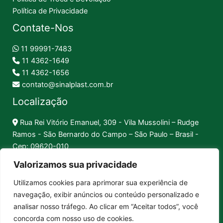
Política de Privacidade
Contate-Nos
11 99991-7483
11 4362-1649
11 4362-1656
contato@sinalplast.com.br
Localização
Rua Rei Vitório Emanuel, 309 - Vila Mussolini – Rudge
Ramos - São Bernardo do Campo – São Paulo – Brasil -
Cep: 09620-010
Valorizamos sua privacidade
Formas de Pagamento
Utilizamos cookies para aprimorar sua experiência de
navegação, exibir anúncios ou conteúdo personalizado e
Pix │
Boleto │
Cartão
analisar nosso tráfego. Ao clicar em “Aceitar todos”, você
concorda com nosso uso de cookies.