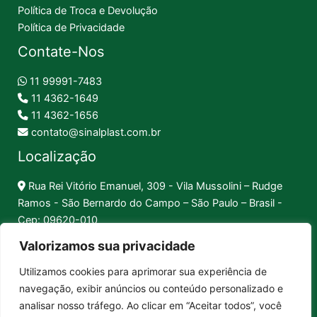
Política de Troca e Devolução
Política de Privacidade
Contate-Nos
11 99991-7483
11 4362-1649
11 4362-1656
contato@sinalplast.com.br
Localização
Rua Rei Vitório Emanuel, 309 - Vila Mussolini – Rudge
Ramos - São Bernardo do Campo – São Paulo – Brasil -
Cep: 09620-010
Valorizamos sua privacidade
Formas de Pagamento
Utilizamos cookies para aprimorar sua experiência de
navegação, exibir anúncios ou conteúdo personalizado e
Pix │
Boleto │
Cartão
analisar nosso tráfego. Ao clicar em “Aceitar todos”, você