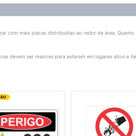
zar com mais placas distribuídas ao redor da área. Quanto
lacas devem ser maiores para estarem em lugares altos e d
O
O
ÇÃO
preço
preço
original
atual
era:
é:
R$ 6,25.
R$ 5,00.