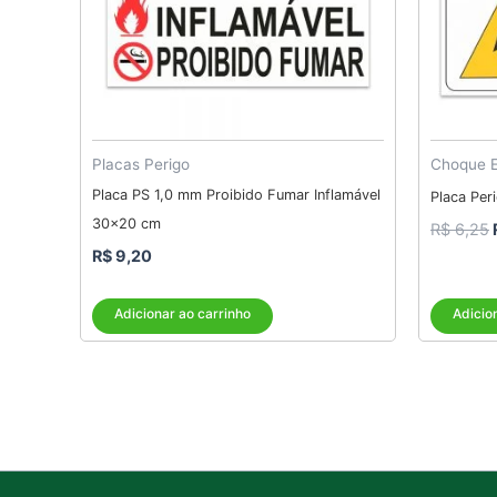
Placas Perigo
Choque E
Placa PS 1,0 mm Proibido Fumar Inflamável
Placa Per
30×20 cm
R$
6,25
R$
9,20
Adicionar ao carrinho
Adicio