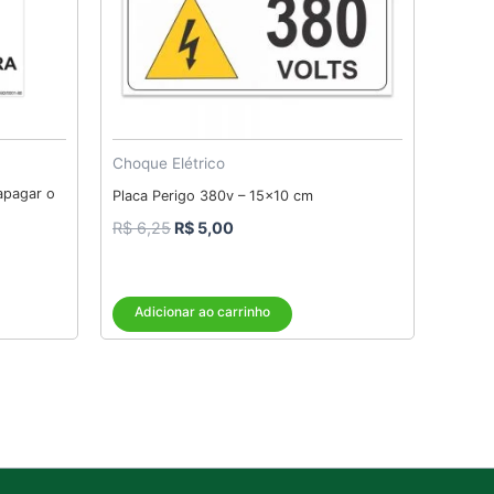
Choque Elétrico
 apagar o
Placa Perigo 380v – 15×10 cm
R$
6,25
R$
5,00
Adicionar ao carrinho