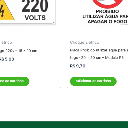
létrico
Choque Elétrico
Placa Proibido utilizar água para
igo 220v – 15 x 10 cm
fogo- 20 x 20 cm – Modelo P3
R$
5,00
R$
9,70
nar ao carrinho
Adicionar ao carrinho