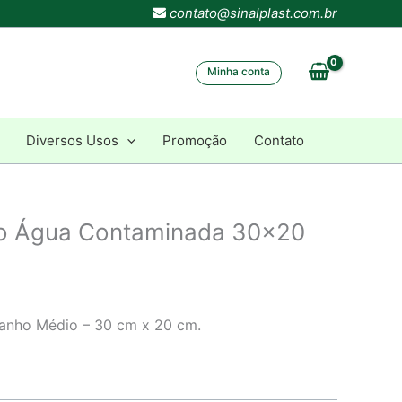
contato@sinalplast.com.br
Minha conta
Diversos Usos
Promoção
Contato
go Água Contaminada 30×20
manho Médio – 30 cm x 20 cm.