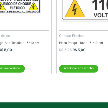
létrico
Choque Elétrico
igo Alta Tensão – 15×10 cm
Placa Perigo 110v – 15 x10 cm
R$
5,00
R$
6,25
R$
5,00
nar ao carrinho
Adicionar ao carrinho