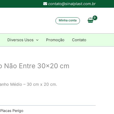
contato@sinalplast.com.br
Minha conta
Diversos Usos
Promoção
Contato
go Não Entre 30×20 cm
manho Médio – 30 cm x 20 cm.
:
Placas Perigo