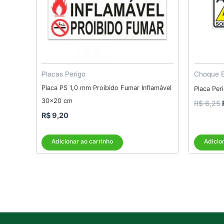
Placas Perigo
Choque E
Placa PS 1,0 mm Proibido Fumar Inflamável
Placa Per
30×20 cm
R$
6,25
R$
9,20
Adicionar ao carrinho
Adicio