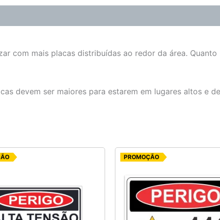
zar com mais placas distribuídas ao redor da área. Quanto
lacas devem ser maiores para estarem em lugares altos e d
O
O
O
O
ÇÃO
PROMOÇÃO
preço
preço
preço
preço
original
atual
original
atual
era:
é:
era:
é:
R$ 6,25.
R$ 5,00.
R$ 6,25.
R$ 5,00.