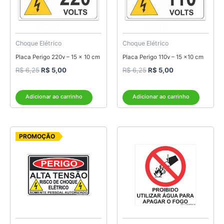
Choque Elétrico
Choque Elétrico
Placa Perigo 220v – 15 x 10 cm
Placa Perigo 110v – 15 x10 cm
R$
6,25
R$
5,00
R$
6,25
R$
5,00
Adicionar ao carrinho
Adicionar ao carrinho
O
O
PROMOÇÃO
preço
preço
original
atual
era:
é:
R$ 6,25.
R$ 5,00.