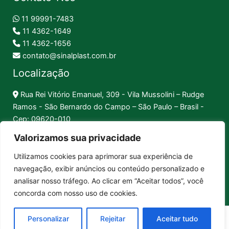
11 99991-7483
11 4362-1649
11 4362-1656
contato@sinalplast.com.br
Localização
Rua Rei Vitório Emanuel, 309 - Vila Mussolini – Rudge
Ramos - São Bernardo do Campo – São Paulo – Brasil -
Cep: 09620-010
Valorizamos sua privacidade
Formas de Pagamento
Utilizamos cookies para aprimorar sua experiência de
navegação, exibir anúncios ou conteúdo personalizado e
Pix │
Boleto │
Cartão
analisar nosso tráfego. Ao clicar em “Aceitar todos”, você
concorda com nosso uso de cookies.
Sinalplast Placas de Sinalização. CNPJ: 17.312.592/0001-80
Personalizar
Rejeitar
Aceitar tudo