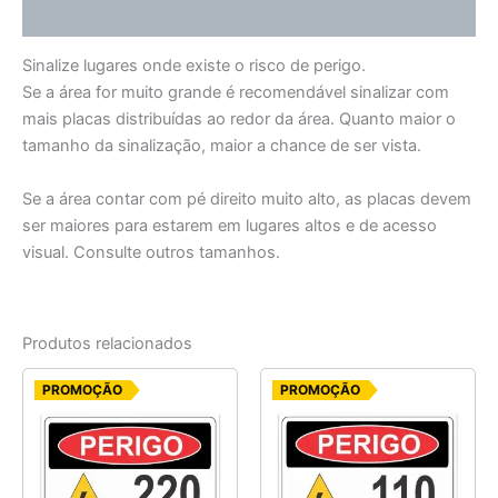
Informação adicional
Sinalize lugares onde existe o risco de perigo.
Se a área for muito grande é recomendável sinalizar com
mais placas distribuídas ao redor da área. Quanto maior o
tamanho da sinalização, maior a chance de ser vista.
Se a área contar com pé direito muito alto, as placas devem
ser maiores para estarem em lugares altos e de acesso
visual. Consulte outros tamanhos.
Produtos relacionados
O
O
O
O
PROMOÇÃO
PROMOÇÃO
preço
preço
preço
preço
original
atual
original
atual
era:
é:
era:
é:
R$ 6,25.
R$ 5,00.
R$ 6,25.
R$ 5,00.