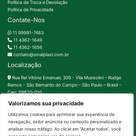
Política de Troca e Devolução
Política de Privacidade
Contate-Nos
11 99991-7483
11 4362-1649
11 4362-1656
contato@sinalplast.com.br
Localização
Rua Rei Vitório Emanuel, 309 - Vila Mussolini – Rudge
Ramos - São Bernardo do Campo – São Paulo – Brasil -
Cep: 09620-010
Valorizamos sua privacidade
Formas de Pagamento
Utilizamos cookies para aprimorar sua experiência de
navegação, exibir anúncios ou conteúdo personalizado e
Pix │
Boleto │
Cartão
analisar nosso tráfego. Ao clicar em “Aceitar todos”, você