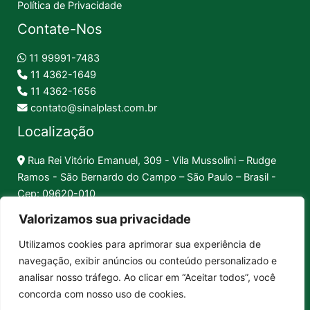
Política de Privacidade
Contate-Nos
11 99991-7483
11 4362-1649
11 4362-1656
contato@sinalplast.com.br
Localização
Rua Rei Vitório Emanuel, 309 - Vila Mussolini – Rudge
Ramos - São Bernardo do Campo – São Paulo – Brasil -
Cep: 09620-010
Valorizamos sua privacidade
Formas de Pagamento
Utilizamos cookies para aprimorar sua experiência de
navegação, exibir anúncios ou conteúdo personalizado e
Pix │
Boleto │
Cartão
analisar nosso tráfego. Ao clicar em “Aceitar todos”, você
concorda com nosso uso de cookies.