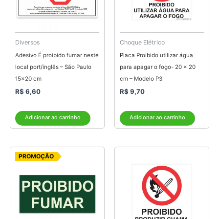
Diversos
Choque Elétrico
Adesivo É proibido fumar neste
Placa Proibido utilizar água
local port/inglês – São Paulo
para apagar o fogo- 20 x 20
15×20 cm
cm – Modelo P3
R$
6,60
R$
9,70
Adicionar ao carrinho
Adicionar ao carrinho
O
O
PROMOÇÃO
preço
preço
original
atual
era:
é:
R$ 7,75.
R$ 5,00.