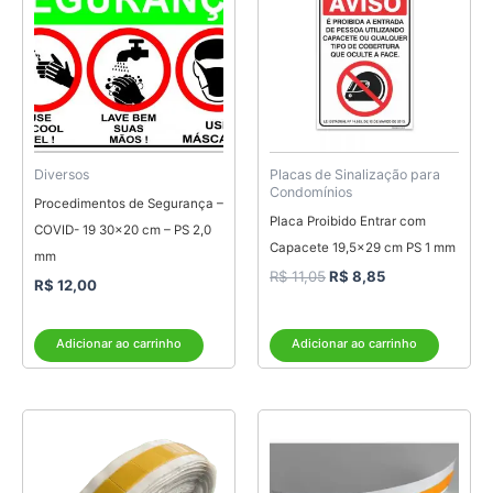
era:
é:
R$ 11,05.
R$ 8,85.
Diversos
Placas de Sinalização para
Condomínios
Procedimentos de Segurança –
Placa Proibido Entrar com
COVID- 19 30×20 cm – PS 2,0
Capacete 19,5×29 cm PS 1 mm
mm
R$
11,05
R$
8,85
R$
12,00
Adicionar ao carrinho
Adicionar ao carrinho