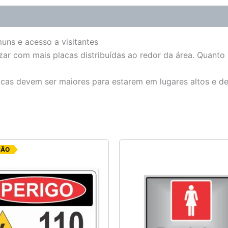
muns e acesso a visitantes
zar com mais placas distribuídas ao redor da área. Quanto
lacas devem ser maiores para estarem em lugares altos e d
O
O
ÇÃO
preço
preço
original
atual
era:
é:
R$ 6,25.
R$ 5,00.