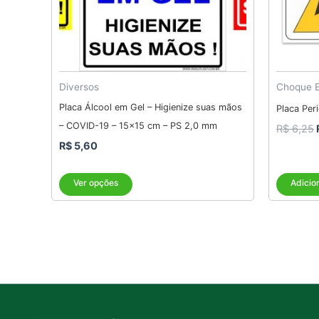
podem
ser
escolhidas
na
Diversos
Choque E
página
do
Placa Álcool em Gel – Higienize suas mãos
Placa Per
produto
– COVID-19 – 15×15 cm – PS 2,0 mm
R$
6,25
R$
5,60
Ver opções
Adicio