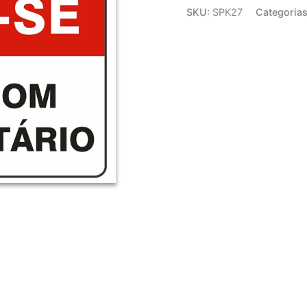
SKU:
SPK27
Categoria