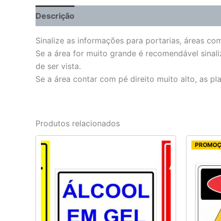
Descrição
Informação adicional
Sinalize as informações para portarias, áreas co
Se a área for muito grande é recomendável sinali
de ser vista.
Se a área contar com pé direito muito alto, as p
Produtos relacionados
Este
PROMO
produto
tem
várias
variantes.
As
opções