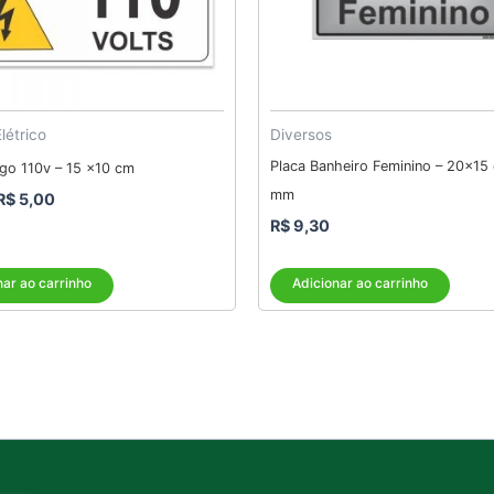
létrico
Diversos
Placa Banheiro Feminino – 20×15 
igo 110v – 15 x10 cm
mm
R$
5,00
R$
9,30
nar ao carrinho
Adicionar ao carrinho