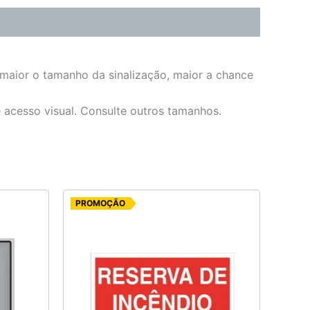
 maior o tamanho da sinalização, maior a chance
e acesso visual. Consulte outros tamanhos.
O
O
PROMOÇÃO
preço
preço
original
atual
era:
é:
R$ 14,20.
R$ 12,00.