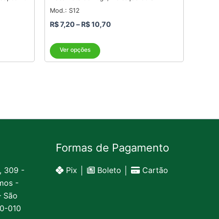
produto
Mod.: S12
R$
7,20
–
R$
10,70
Ver opções
Formas de Pagamento
, 309 -
Pix │
Boleto │
Cartão
mos -
– São
20-010