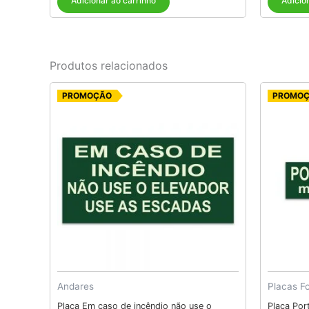
Adicionar ao carrinho
Adicio
Produtos relacionados
O
O
PROMOÇÃO
PROMO
preço
preço
original
atual
era:
é:
R$ 5,05.
R$ 4,05.
Andares
Placas F
Placa Em caso de incêndio não use o
Placa Por