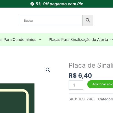
5% Off pagando com Pix
as Para Condomínios
Placas Para Sinalização de Alerta
Placa de Sinal
Placa
de
R$
6,40
Sinalização
-
Adicionar ao 
Elevador
Social
SKU:
JCJ-246
Categor
quantidade