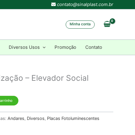
contato@sinalplast.com.br
Minha conta
Diversos Usos
Promoção
Contato
ização – Elevador Social
carrinho
ias:
Andares
,
Diversos
,
Placas Fotoluminescentes