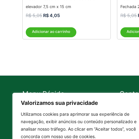
elevador 7,5 cm x 15 cm
Fechada 
R$
5,05
R$
4,05
R$
5,05
Adicionar ao carrinho
Adicio
Menu Rápido
Conta
Valorizamos sua privacidade
Contato
11 99
Utilizamos cookies para aprimorar sua experiência de
A Empresa
11 43
navegação, exibir anúncios ou conteúdo personalizado e
Política de Troca e Devolução
11 43
analisar nosso tráfego. Ao clicar em “Aceitar todos”, você
Política de Privacidade
conta
concorda com nosso uso de cookies.