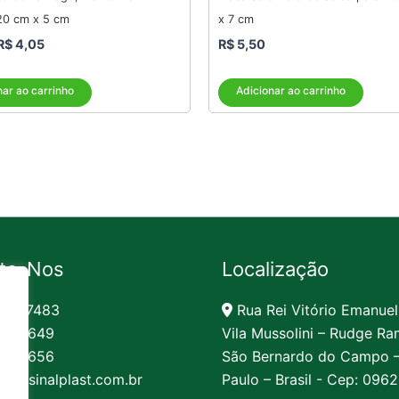
20 cm x 5 cm
x 7 cm
R$
4,05
R$
5,50
nar ao carrinho
Adicionar ao carrinho
te-Nos
Localização
991-7483
Rua Rei Vitório Emanuel
62-1649
Vila Mussolini – Rudge Ra
62-1656
São Bernardo do Campo 
to@sinalplast.com.br
Paulo – Brasil - Cep: 096