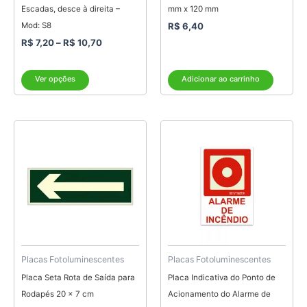
na
Escadas, desce à direita –
mm x 120 mm
página
Mod: S8
R$
6,40
do
R$
7,20
–
R$
10,70
produto
Ver opções
Adicionar ao carrinho
Placas Fotoluminescentes
Placas Fotoluminescentes
Placa Seta Rota de Saída para
Placa Indicativa do Ponto de
Rodapés 20 x 7 cm
Acionamento do Alarme de