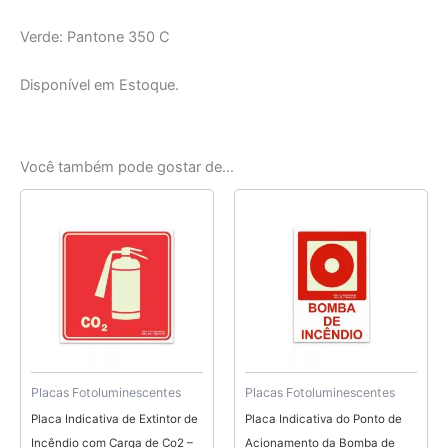
Verde: Pantone 350 C
Disponível em Estoque.
Você também pode gostar de…
Faixa
Este
de
produto
preço:
tem
R$ 6,40
através
várias
R$ 9,70
variantes.
As
opções
podem
ser
Placas Fotoluminescentes
Placas Fotoluminescentes
escolhidas
Placa Indicativa de Extintor de
Placa Indicativa do Ponto de
na
Incêndio com Carga de Co2 –
Acionamento da Bomba de