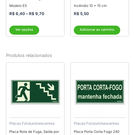
página
Modelo E5
Incêndio 10 x 15 cm
do
R$
6,40
–
R$
9,70
R$
5,50
produto
Ver opções
Adicionar ao carrinho
Produtos relacionados
Faixa
Este
de
produto
preço:
tem
R$ 7,20
através
várias
R$ 10,70
variantes.
As
opções
podem
ser
Placas Fotoluminescentes
Placas Fotoluminescentes
escolhidas
Placa Rota de Fuga, Saída por
Placa Porta Corta Fogo 240