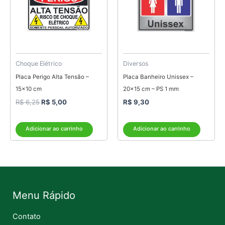
Choque Elétrico
Diversos
Placa Perigo Alta Tensão –
Placa Banheiro Unissex –
15×10 cm
20×15 cm – PS 1 mm
R$
6,25
R$
5,00
R$
9,30
Adicionar ao carrinho
Adicionar ao carrinho
Menu Rápido
Contato