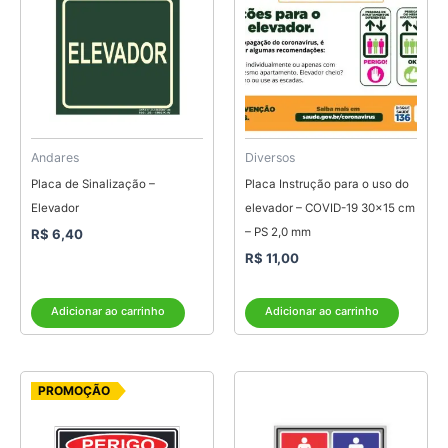
Andares
Diversos
Placa de Sinalização –
Placa Instrução para o uso do
Elevador
elevador – COVID-19 30×15 cm
– PS 2,0 mm
R$
6,40
R$
11,00
Adicionar ao carrinho
Adicionar ao carrinho
O
O
PROMOÇÃO
preço
preço
original
atual
era:
é:
R$ 6,25.
R$ 5,00.