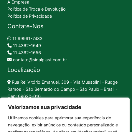
A Empresa
Política de Troca e Devolução
Política de Privacidade
Contate-Nos
11 99991-7483
11 4362-1649
11 4362-1656
contato@sinalplast.com.br
Localização
Rua Rei Vitório Emanuel, 309 - Vila Mussolini – Rudge
Ramos - São Bernardo do Campo – São Paulo – Brasil -
Cep: 09620-010
Valorizamos sua privacidade
Formas de Pagamento
Utilizamos cookies para aprimorar sua experiência de
navegação, exibir anúncios ou conteúdo personalizado e
Pix │
Boleto │
Cartão
analisar nosso tráfego. Ao clicar em “Aceitar todos”, você