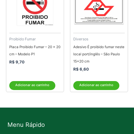
Proibido Fumar
Diversos
Placa Proibido Fumar – 20 x 20
Adesivo É proibido fumar neste
cm – Modelo P1
local port/inglês – São Paulo
15×20 cm
R$
9,70
R$
6,60
Adicionar ao carrinho
Adicionar ao carrinho
Menu Rápido