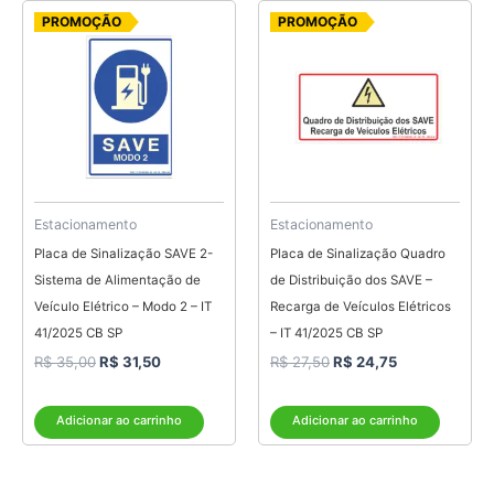
O
O
O
O
PROMOÇÃO
PROMOÇÃO
preço
preço
preço
preço
original
atual
original
atual
era:
é:
era:
é:
R$ 35,00.
R$ 31,50.
R$ 27,50.
R$ 24,75.
Estacionamento
Estacionamento
Placa de Sinalização SAVE 2-
Placa de Sinalização Quadro
Sistema de Alimentação de
de Distribuição dos SAVE –
Veículo Elétrico – Modo 2 – IT
Recarga de Veículos Elétricos
41/2025 CB SP
– IT 41/2025 CB SP
R$
35,00
R$
31,50
R$
27,50
R$
24,75
Adicionar ao carrinho
Adicionar ao carrinho