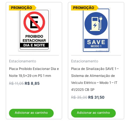
O
O
O
O
PROMOÇÃO
PROMOÇÃO
preço
preço
preço
preço
original
atual
original
atual
era:
é:
era:
é:
R$ 11,05.
R$ 8,85.
R$ 35,00.
R$ 31,50.
Estacionamento
Estacionamento
Placa Proibido Estacionar Dia e
Placa de Sinalização SAVE 1 –
Noite 19,5×29 cm PS 1 mm
Sistema de Alimentação de
Veículo Elétrico – Modo 1 – IT
R$
11,05
R$
8,85
41/2025 CB SP
R$
35,00
R$
31,50
Adicionar ao carrinho
Adicionar ao carrinho