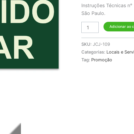
quantidade
Instruções Técnicas n
São Paulo.
Adicionar ao 
SKU:
JCJ-109
Categorias:
Locais e Serv
Tag:
Promoção