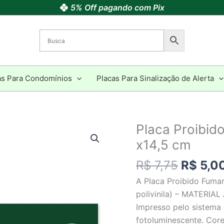
5% Off pagando com Pix
as Para Condomínios
Placas Para Sinalização de Alerta
O
Placa Proibid
Placa
preço
Proibido
x14,5 cm
origina
Fumar
R$
7,75
R$
5,0
era:
Fotoluminescente
R$ 7,75
-
A Placa Proibido Fumar
29
polivinila) – MATERIA
x14,5
Impresso pelo sistema 
cm
fotoluminescente. Co