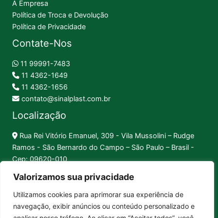
A Empresa
Política de Troca e Devolução
Política de Privacidade
Contate-Nos
11 99991-7483
11 4362-1649
11 4362-1656
contato@sinalplast.com.br
Localização
Rua Rei Vitório Emanuel, 309 - Vila Mussolini – Rudge
Ramos - São Bernardo do Campo – São Paulo – Brasil -
Cep: 09620-010
Valorizamos sua privacidade
Formas de Pagamento
Utilizamos cookies para aprimorar sua experiência de
navegação, exibir anúncios ou conteúdo personalizado e
Pix │
Boleto │
Cartão
analisar nosso tráfego. Ao clicar em “Aceitar todos”, você