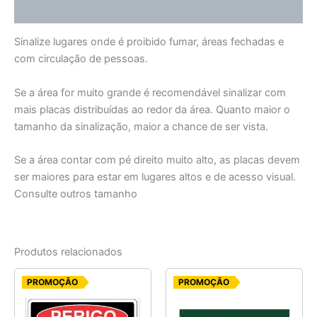
Informação adicional
Sinalize lugares onde é proibido fumar, áreas fechadas e
com circulação de pessoas.
Se a área for muito grande é recomendável sinalizar com
mais placas distribuídas ao redor da área. Quanto maior o
tamanho da sinalização, maior a chance de ser vista.
Se a área contar com pé direito muito alto, as placas devem
ser maiores para estar em lugares altos e de acesso visual.
Consulte outros tamanho
Produtos relacionados
O
O
O
O
PROMOÇÃO
PROMOÇÃO
preço
preço
preço
preço
original
atual
original
atual
era:
é:
era:
é: