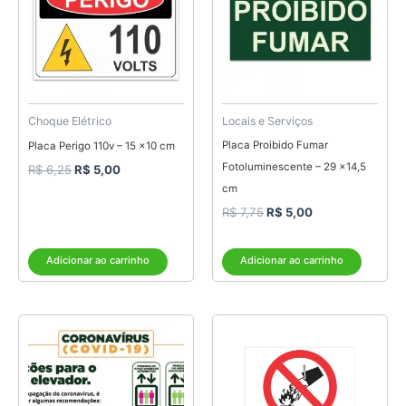
R$ 6,25.
R$ 5,00.
R$ 7,75.
R$ 5,00.
Choque Elétrico
Locais e Serviços
Placa Proibido Fumar
Placa Perigo 110v – 15 x10 cm
Fotoluminescente – 29 x14,5
R$
6,25
R$
5,00
cm
R$
7,75
R$
5,00
Adicionar ao carrinho
Adicionar ao carrinho