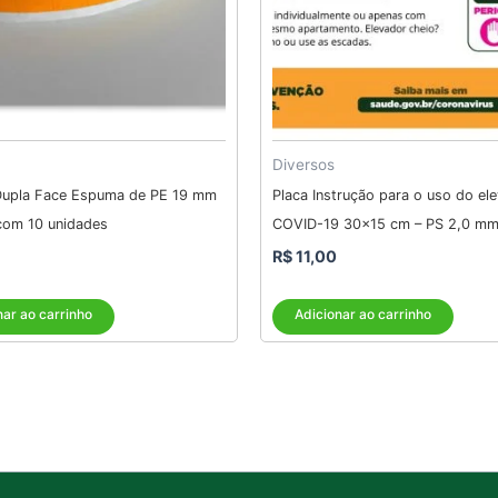
Diversos
Dupla Face Espuma de PE 19 mm
Placa Instrução para o uso do el
com 10 unidades
COVID-19 30×15 cm – PS 2,0 m
R$
11,00
nar ao carrinho
Adicionar ao carrinho