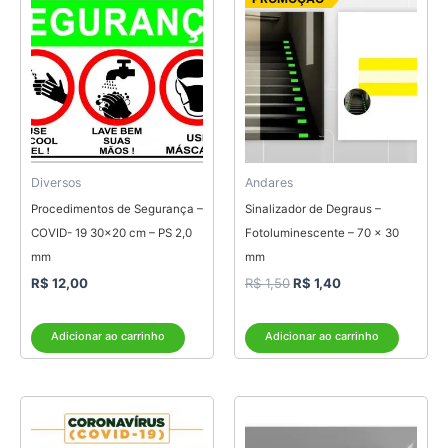
preço
preço
original
atual
era:
é:
R$ 1,50.
R$ 1,40.
Diversos
Andares
Procedimentos de Segurança –
Sinalizador de Degraus –
COVID- 19 30×20 cm – PS 2,0
Fotoluminescente – 70 x 30
mm
mm
R$
12,00
R$
1,50
R$
1,40
Adicionar ao carrinho
Adicionar ao carrinho