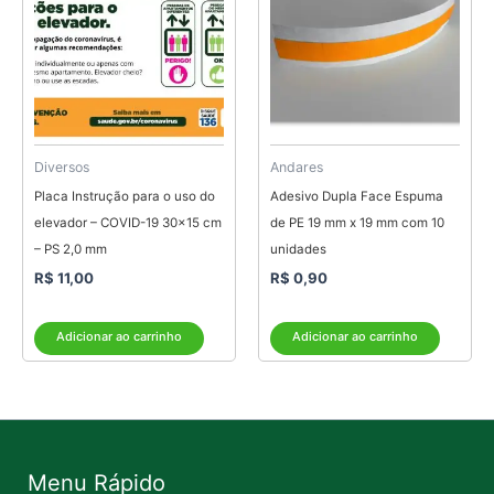
Diversos
Andares
Placa Instrução para o uso do
Adesivo Dupla Face Espuma
elevador – COVID-19 30×15 cm
de PE 19 mm x 19 mm com 10
– PS 2,0 mm
unidades
R$
11,00
R$
0,90
Adicionar ao carrinho
Adicionar ao carrinho
Menu Rápido