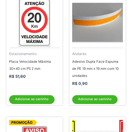
Estacionamento
Andares
Placa Velocidade Máxima
Adesivo Dupla Face Espuma
30×40 cm PS 2 mm
de PE 19 mm x 19 mm com 10
unidades
R$
51,60
R$
0,90
Adicionar ao carrinho
Adicionar ao carrinho
O
O
Este
PROMOÇÃO
preço
preço
produto
original
atual