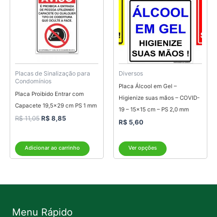
era:
é:
tem
R$ 11,05.
R$ 8,85.
várias
variantes.
As
opções
podem
ser
Placas de Sinalização para
Diversos
Condomínios
escolhidas
Placa Álcool em Gel –
Placa Proibido Entrar com
na
Higienize suas mãos – COVID-
Capacete 19,5×29 cm PS 1 mm
página
19 – 15×15 cm – PS 2,0 mm
R$
11,05
R$
8,85
do
R$
5,60
produto
Adicionar ao carrinho
Ver opções
Menu Rápido