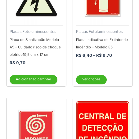
variantes.
As
opções
podem
ser
Placas Fotoluminescentes
Placas Fotoluminescentes
escolhidas
Placa de Sinalização Modelo
Placa Indicativa de Extintor de
na
A5 – Cuidado risco de choque
Incêndio – Modelo E5
página
elétrico19,5 cm x 17 cm
R$
6,40
–
R$
9,70
do
R$
9,70
produto
Adicionar ao carrinho
Ver opções
Faixa
Este
de
produto
preço:
tem
R$ 6,40
através
várias
R$ 9,70
variantes.
As