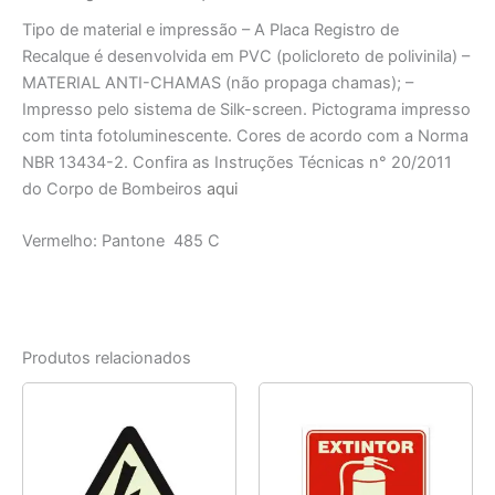
Tipo de material e impressão – A Placa Registro de
Recalque é desenvolvida em PVC (policloreto de polivinila) –
MATERIAL ANTI-CHAMAS (não propaga chamas); –
Impresso pelo sistema de Silk-screen. Pictograma impresso
com tinta fotoluminescente. Cores de acordo com a Norma
NBR 13434-2. Confira as Instruções Técnicas n° 20/2011
do Corpo de Bombeiros
aqui
Vermelho: Pantone 485 C
Produtos relacionados
Faixa
Este
de
produto
preço:
tem
R$ 6,40
através
várias
R$ 9,70