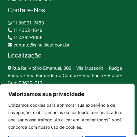
Contate-Nos
11 99991-7483
11 4362-1649
11 4362-1656
contato@sinalplast.com.br
Localização
Rua Rei Vitório Emanuel, 309 - Vila Mussolini – Rudge
Ramos - São Bernardo do Campo – São Paulo – Brasil -
Cep: 09620-010
Valorizamos sua privacidade
Formas de Pagamento
Utilizamos cookies para aprimorar sua experiência de
navegação, exibir anúncios ou conteúdo personalizado e
Pix │
Boleto │
Cartão
analisar nosso tráfego. Ao clicar em “Aceitar todos”, você
concorda com nosso uso de cookies.