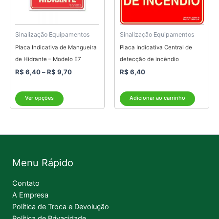
opções
podem
ser
Sinalização Equipamentos
Sinalização Equipamentos
escolhidas
Placa Indicativa de Mangueira
Placa Indicativa Central de
na
de Hidrante – Modelo E7
detecção de incêndio
página
R$
6,40
–
R$
9,70
R$
6,40
do
produto
Ver opções
Adicionar ao carrinho
Menu Rápido
Contato
A Empresa
Política de Troca e Devolução
Política de Privacidade