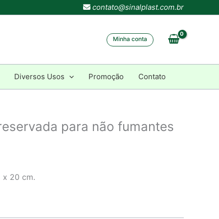
contato@sinalplast.com.br
Minha conta
Diversos Usos
Promoção
Contato
reservada para não fumantes
 x 20 cm.