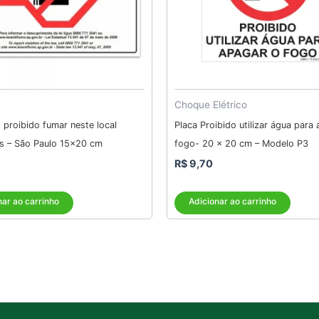
Choque Elétrico
 proibido fumar neste local
Placa Proibido utilizar água para
ês – São Paulo 15×20 cm
fogo- 20 x 20 cm – Modelo P3
R$
9,70
nar ao carrinho
Adicionar ao carrinho