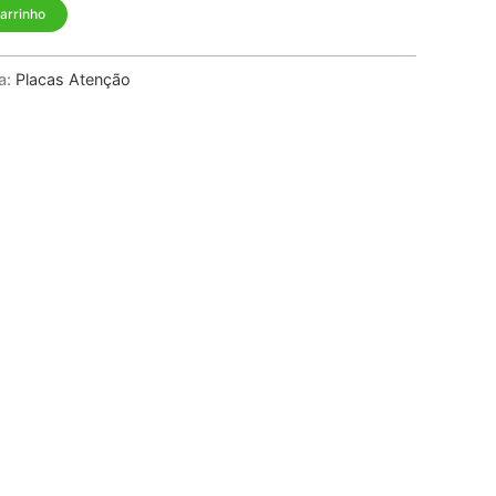
carrinho
a:
Placas Atenção