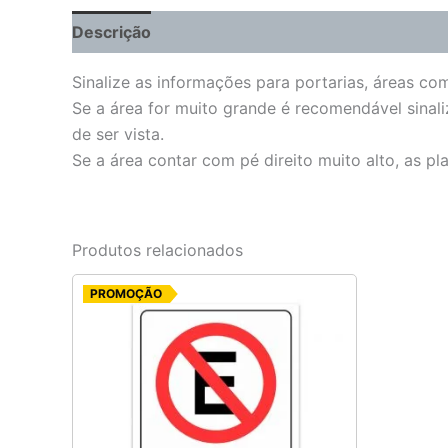
Descrição
Informação adicional
Sinalize as informações para portarias, áreas co
Se a área for muito grande é recomendável sinali
de ser vista.
Se a área contar com pé direito muito alto, as p
Produtos relacionados
O
O
PROMOÇÃO
preço
preço
original
atual
era:
é:
R$ 9,20.
R$ 7,35.