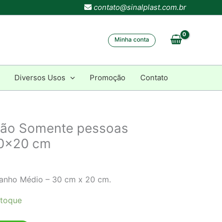
contato@sinalplast.com.br
Minha conta
Diversos Usos
Promoção
Contato
ção Somente pessoas
30×20 cm
manho Médio – 30 cm x 20 cm.
toque