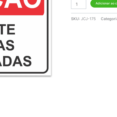
Adicionar ao 
SKU:
JCJ-175
Categori