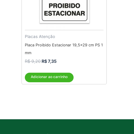
Placas Atenção
Placa Proibido Estacionar 19,5×29 cm PS 1
mm
R$
9,20
R$
7,35
Adicionar ao carrinho