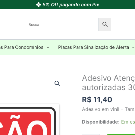
5% Off pagando com Pix
as Para Condomínios
Placas Para Sinalização de Alerta
Adesivo Aten
Adesivo
Atenção
autorizadas 
Somente
R$
11,40
pessoas
autorizadas
Adesivo em vinil – Ta
30x20
Disponibilidade:
Em es
cm
quantidade