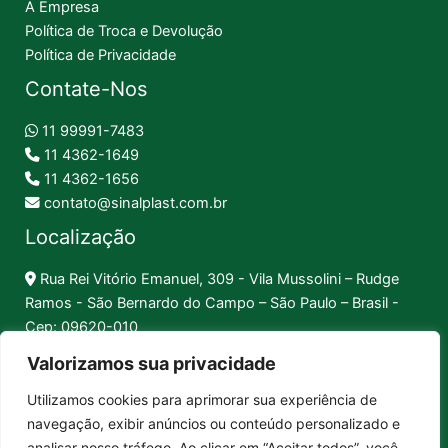
A Empresa
Política de Troca e Devolução
Política de Privacidade
Contate-Nos
11 99991-7483
11 4362-1649
11 4362-1656
contato@sinalplast.com.br
Localização
Rua Rei Vitório Emanuel, 309 - Vila Mussolini – Rudge
Ramos - São Bernardo do Campo – São Paulo – Brasil -
Cep: 09620-010
Valorizamos sua privacidade
Formas de Pagamento
Utilizamos cookies para aprimorar sua experiência de
navegação, exibir anúncios ou conteúdo personalizado e
Pix │
Boleto │
Cartão
analisar nosso tráfego. Ao clicar em “Aceitar todos”, você