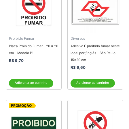
Proibido Fumar
Diversos
Placa Proibido Fumar – 20 x 20
Adesivo É proibido fumar neste
cm – Modelo P1
local port/inglês – São Paulo
15×20 cm
R$
9,70
R$
6,60
Adicionar ao carrinho
Adicionar ao carrinho
O
O
PROMOÇÃO
preço
preço
original
atual
era:
é:
R$ 7,75.
R$ 5,00.