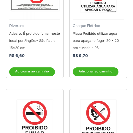
Diversos
Choque Elétrico
Adesivo É proibido fumar neste
Placa Proibido utilizar água
local port/inglês – São Paulo
para apagar o fogo- 20 x 20
15×20 cm
cm – Modelo P3
R$
6,60
R$
9,70
Adicionar ao carrinho
Adicionar ao carrinho