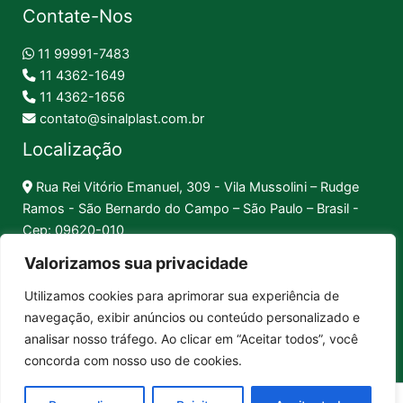
Contate-Nos
11 99991-7483
11 4362-1649
11 4362-1656
contato@sinalplast.com.br
Localização
Rua Rei Vitório Emanuel, 309 - Vila Mussolini – Rudge
Ramos - São Bernardo do Campo – São Paulo – Brasil -
Cep: 09620-010
Valorizamos sua privacidade
Formas de Pagamento
Utilizamos cookies para aprimorar sua experiência de
navegação, exibir anúncios ou conteúdo personalizado e
Pix │
Boleto │
Cartão
analisar nosso tráfego. Ao clicar em “Aceitar todos”, você
concorda com nosso uso de cookies.
Sinalplast Placas de Sinalização. CNPJ: 17.312.592/0001-80