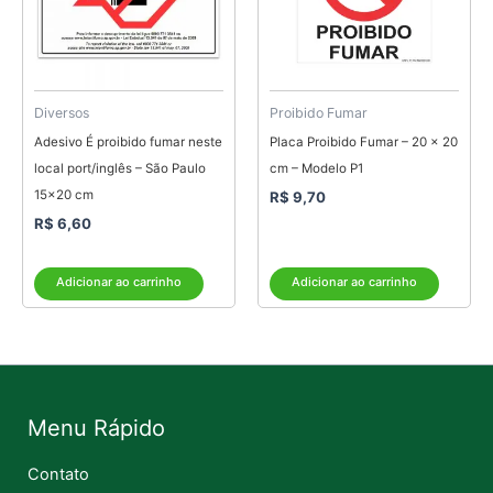
Diversos
Proibido Fumar
Adesivo É proibido fumar neste
Placa Proibido Fumar – 20 x 20
local port/inglês – São Paulo
cm – Modelo P1
15×20 cm
R$
9,70
R$
6,60
Adicionar ao carrinho
Adicionar ao carrinho
Menu Rápido
Contato