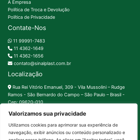
A Empresa
Política de Troca e Devolução
Política de Privacidade
Contate-Nos
11 99991-7483
11 4362-1649
11 4362-1656
contato@sinalplast.com.br
Localização
Rua Rei Vitório Emanuel, 309 - Vila Mussolini – Rudge
Ramos - São Bernardo do Campo – São Paulo – Brasil -
Cep: 09620-010
Valorizamos sua privacidade
Formas de Pagamento
Utilizamos cookies para aprimorar sua experiência de
navegação, exibir anúncios ou conteúdo personalizado e
Pix │
Boleto │
Cartão
analisar nosso tráfego. Ao clicar em “Aceitar todos”, você