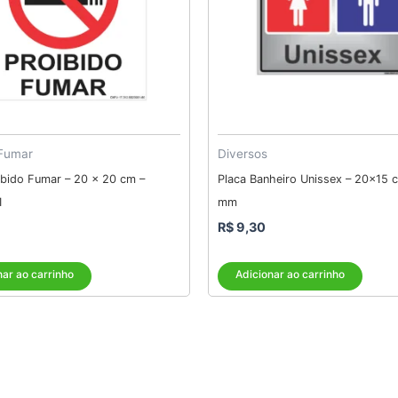
 Fumar
Diversos
ibido Fumar – 20 x 20 cm –
Placa Banheiro Unissex – 20×15 
1
mm
R$
9,30
nar ao carrinho
Adicionar ao carrinho