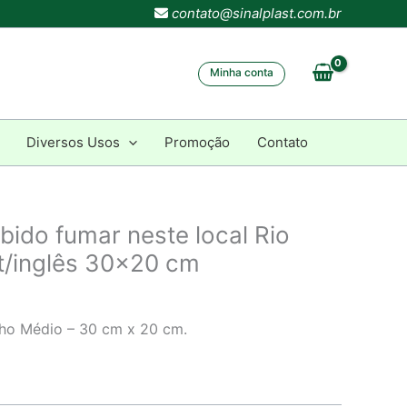
contato@sinalplast.com.br
Minha conta
Diversos Usos
Promoção
Contato
bido fumar neste local Rio
t/inglês 30×20 cm
ho Médio – 30 cm x 20 cm.