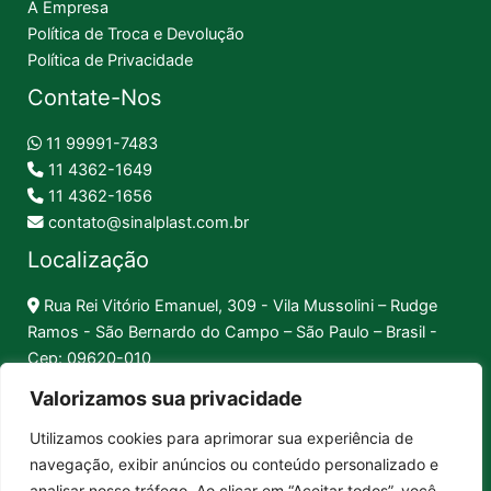
A Empresa
Política de Troca e Devolução
Política de Privacidade
Contate-Nos
11 99991-7483
11 4362-1649
11 4362-1656
contato@sinalplast.com.br
Localização
Rua Rei Vitório Emanuel, 309 - Vila Mussolini – Rudge
Ramos - São Bernardo do Campo – São Paulo – Brasil -
Cep: 09620-010
Valorizamos sua privacidade
Formas de Pagamento
Utilizamos cookies para aprimorar sua experiência de
navegação, exibir anúncios ou conteúdo personalizado e
Pix │
Boleto │
Cartão
analisar nosso tráfego. Ao clicar em “Aceitar todos”, você