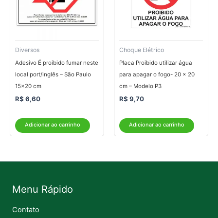
Diversos
Choque Elétrico
Adesivo É proibido fumar neste
Placa Proibido utilizar água
local port/inglês – São Paulo
para apagar o fogo- 20 x 20
15×20 cm
cm – Modelo P3
R$
6,60
R$
9,70
Adicionar ao carrinho
Adicionar ao carrinho
Menu Rápido
Contato