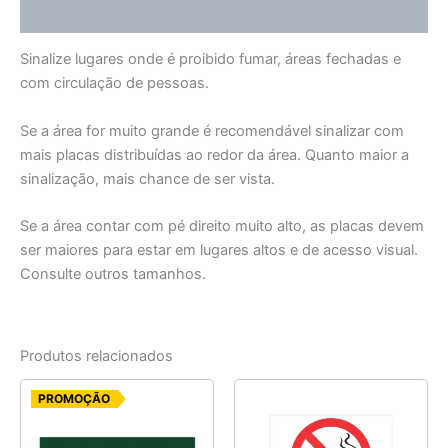
Informação adicional
Sinalize lugares onde é proibido fumar, áreas fechadas e
com circulação de pessoas.
Se a área for muito grande é recomendável sinalizar com
mais placas distribuídas ao redor da área. Quanto maior a
sinalização, mais chance de ser vista.
Se a área contar com pé direito muito alto, as placas devem
ser maiores para estar em lugares altos e de acesso visual.
Consulte outros tamanhos.
Produtos relacionados
O
O
PROMOÇÃO
preço
preço
original
atual
era:
é: