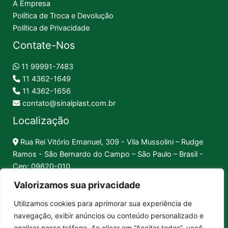
A Empresa
Política de Troca e Devolução
Política de Privacidade
Contate-Nos
11 99991-7483
11 4362-1649
11 4362-1656
contato@sinalplast.com.br
Localização
Rua Rei Vitório Emanuel, 309 - Vila Mussolini – Rudge
Ramos - São Bernardo do Campo – São Paulo – Brasil -
Cep: 09620-010
Valorizamos sua privacidade
Formas de Pagamento
Utilizamos cookies para aprimorar sua experiência de
navegação, exibir anúncios ou conteúdo personalizado e
Pix │
Boleto │
Cartão
analisar nosso tráfego. Ao clicar em “Aceitar todos”, você