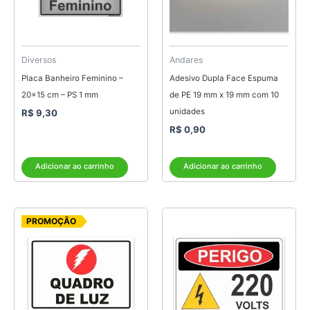
Diversos
Andares
Placa Banheiro Feminino –
Adesivo Dupla Face Espuma
20×15 cm – PS 1 mm
de PE 19 mm x 19 mm com 10
unidades
R$
9,30
R$
0,90
Adicionar ao carrinho
Adicionar ao carrinho
O
O
PROMOÇÃO
preço
preço
original
atual
era:
é:
R$ 6,00.
R$ 4,80.