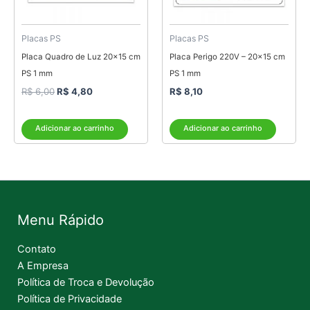
Placas PS
Placas PS
Placa Quadro de Luz 20×15 cm
Placa Perigo 220V – 20×15 cm
PS 1 mm
PS 1 mm
R$
6,00
R$
4,80
R$
8,10
Adicionar ao carrinho
Adicionar ao carrinho
Menu Rápido
Contato
A Empresa
Política de Troca e Devolução
Política de Privacidade