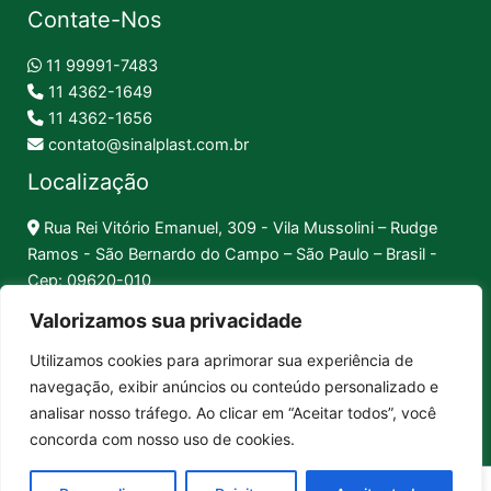
Contate-Nos
11 99991-7483
11 4362-1649
11 4362-1656
contato@sinalplast.com.br
Localização
Rua Rei Vitório Emanuel, 309 - Vila Mussolini – Rudge
Ramos - São Bernardo do Campo – São Paulo – Brasil -
Cep: 09620-010
Valorizamos sua privacidade
Formas de Pagamento
Utilizamos cookies para aprimorar sua experiência de
navegação, exibir anúncios ou conteúdo personalizado e
Pix │
Boleto │
Cartão
analisar nosso tráfego. Ao clicar em “Aceitar todos”, você
concorda com nosso uso de cookies.
Sinalplast Placas de Sinalização. CNPJ: 17.312.592/0001-80