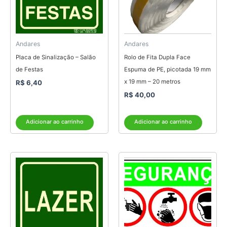
Andares
Andares
Placa de Sinalização – Salão
Rolo de Fita Dupla Face
de Festas
Espuma de PE, picotada 19 mm
x 19 mm – 20 metros
R$
6,40
R$
40,00
Adicionar ao carrinho
Adicionar ao carrinho