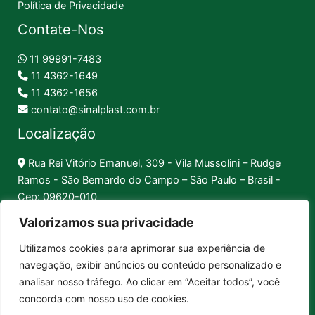
Política de Privacidade
Contate-Nos
11 99991-7483
11 4362-1649
11 4362-1656
contato@sinalplast.com.br
Localização
Rua Rei Vitório Emanuel, 309 - Vila Mussolini – Rudge
Ramos - São Bernardo do Campo – São Paulo – Brasil -
Cep: 09620-010
Valorizamos sua privacidade
Formas de Pagamento
Utilizamos cookies para aprimorar sua experiência de
navegação, exibir anúncios ou conteúdo personalizado e
Pix │
Boleto │
Cartão
analisar nosso tráfego. Ao clicar em “Aceitar todos”, você
concorda com nosso uso de cookies.