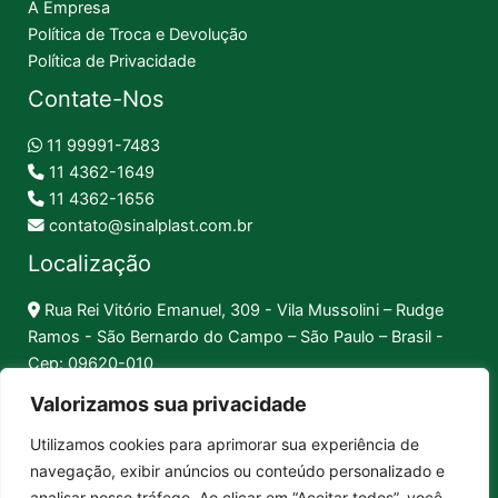
A Empresa
Política de Troca e Devolução
Política de Privacidade
Contate-Nos
11 99991-7483
11 4362-1649
11 4362-1656
contato@sinalplast.com.br
Localização
Rua Rei Vitório Emanuel, 309 - Vila Mussolini – Rudge
Ramos - São Bernardo do Campo – São Paulo – Brasil -
Cep: 09620-010
Valorizamos sua privacidade
Formas de Pagamento
Utilizamos cookies para aprimorar sua experiência de
navegação, exibir anúncios ou conteúdo personalizado e
Pix │
Boleto │
Cartão
analisar nosso tráfego. Ao clicar em “Aceitar todos”, você