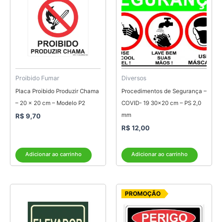
Proibido Fumar
Diversos
Placa Proibido Produzir Chama
Procedimentos de Segurança –
– 20 x 20 cm – Modelo P2
COVID- 19 30×20 cm – PS 2,0
mm
R$
9,70
R$
12,00
Adicionar ao carrinho
Adicionar ao carrinho
O
O
PROMOÇÃO
preço
preço
original
atual
era:
é:
R$ 6,25.
R$ 5,00.