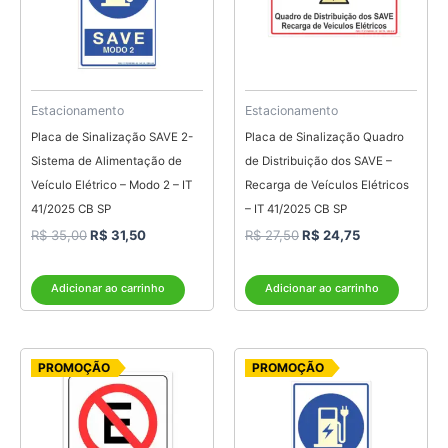
Estacionamento
Estacionamento
Placa de Sinalização SAVE 2-
Placa de Sinalização Quadro
Sistema de Alimentação de
de Distribuição dos SAVE –
Veículo Elétrico – Modo 2 – IT
Recarga de Veículos Elétricos
41/2025 CB SP
– IT 41/2025 CB SP
R$
35,00
R$
31,50
R$
27,50
R$
24,75
Adicionar ao carrinho
Adicionar ao carrinho
O
O
O
O
PROMOÇÃO
PROMOÇÃO
preço
preço
preço
preço
original
atual
original
atual
era:
é:
era:
é:
R$ 9,20.
R$ 7,35.
R$ 35,00.
R$ 31,50.