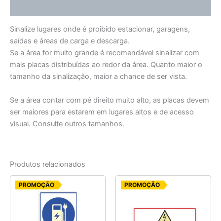
Informação adicional
Sinalize lugares onde é proibido estacionar, garagens,
saídas e áreas de carga e descarga.
Se a área for muito grande é recomendável sinalizar com
mais placas distribuídas ao redor da área. Quanto maior o
tamanho da sinalização, maior a chance de ser vista.
Se a área contar com pé direito muito alto, as placas devem
ser maiores para estarem em lugares altos e de acesso
visual. Consulte outros tamanhos.
Produtos relacionados
O
O
O
O
PROMOÇÃO
PROMOÇÃO
preço
preço
preço
preço
original
atual
original
atual
era:
é:
era:
é:
R$ 35,00.
R$ 31,50.
R$ 27,50.
R$ 24,75.