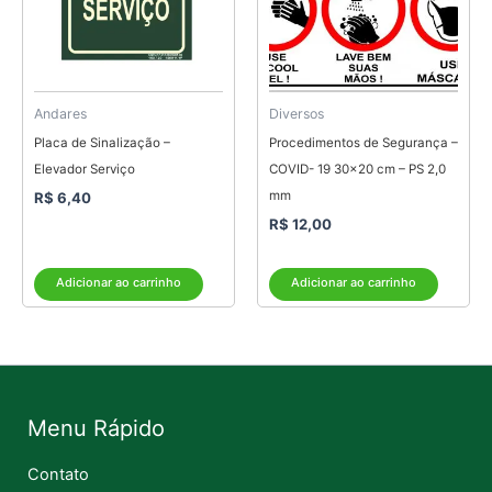
Andares
Diversos
Placa de Sinalização –
Procedimentos de Segurança –
Elevador Serviço
COVID- 19 30×20 cm – PS 2,0
mm
R$
6,40
R$
12,00
Adicionar ao carrinho
Adicionar ao carrinho
Menu Rápido
Contato