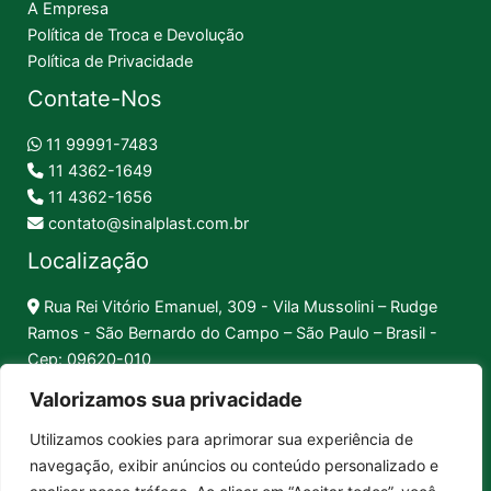
A Empresa
Política de Troca e Devolução
Política de Privacidade
Contate-Nos
11 99991-7483
11 4362-1649
11 4362-1656
contato@sinalplast.com.br
Localização
Rua Rei Vitório Emanuel, 309 - Vila Mussolini – Rudge
Ramos - São Bernardo do Campo – São Paulo – Brasil -
Cep: 09620-010
Valorizamos sua privacidade
Formas de Pagamento
Utilizamos cookies para aprimorar sua experiência de
navegação, exibir anúncios ou conteúdo personalizado e
Pix │
Boleto │
Cartão