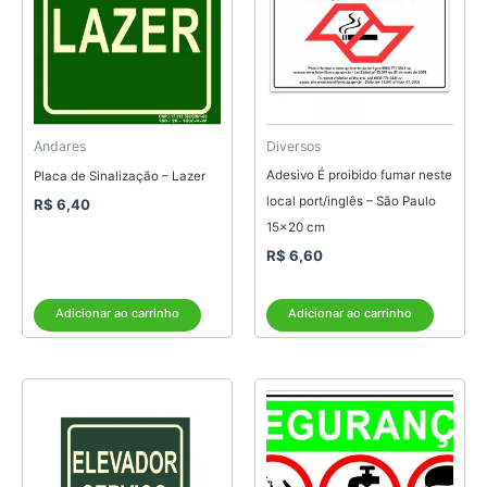
Andares
Diversos
Adesivo É proibido fumar neste
Placa de Sinalização – Lazer
local port/inglês – São Paulo
R$
6,40
15×20 cm
R$
6,60
Adicionar ao carrinho
Adicionar ao carrinho