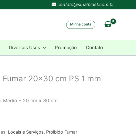
contato@sinalplast.com.br
Minha conta
Diversos Usos
Promoção
Contato
do Fumar 20×30 cm PS 1 mm
o Médio – 20 cm x 30 cm.
ias:
Locais e Serviços
,
Proibido Fumar