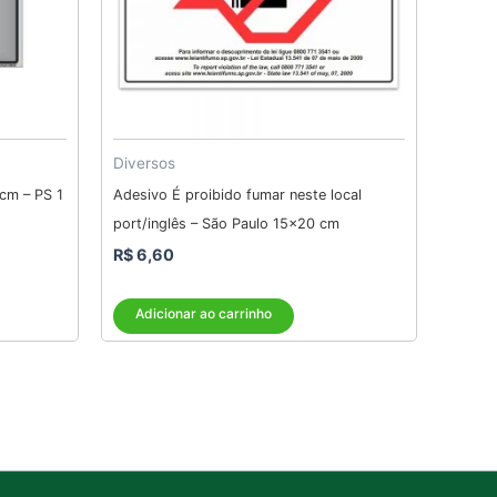
Diversos
cm – PS 1
Adesivo É proibido fumar neste local
port/inglês – São Paulo 15×20 cm
R$
6,60
Adicionar ao carrinho