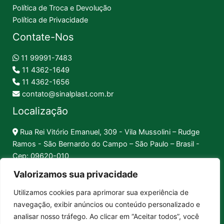
Política de Troca e Devolução
Política de Privacidade
Contate-Nos
11 99991-7483
11 4362-1649
11 4362-1656
contato@sinalplast.com.br
Localização
Rua Rei Vitório Emanuel, 309 - Vila Mussolini – Rudge
Ramos - São Bernardo do Campo – São Paulo – Brasil -
Cep: 09620-010
Valorizamos sua privacidade
Formas de Pagamento
Utilizamos cookies para aprimorar sua experiência de
navegação, exibir anúncios ou conteúdo personalizado e
Pix │
Boleto │
Cartão
analisar nosso tráfego. Ao clicar em “Aceitar todos”, você