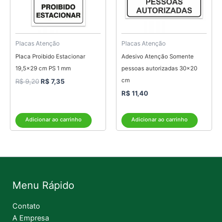
Placas Atenção
Placas Atenção
Placa Proibido Estacionar
Adesivo Atenção Somente
19,5×29 cm PS 1 mm
pessoas autorizadas 30×20
cm
R$
9,20
R$
7,35
R$
11,40
Adicionar ao carrinho
Adicionar ao carrinho
Menu Rápido
Contato
A Empresa