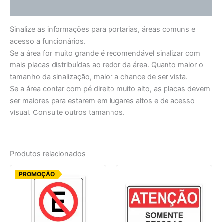
Informação adicional
Sinalize as informações para portarias, áreas comuns e
acesso a funcionários.
Se a área for muito grande é recomendável sinalizar com
mais placas distribuídas ao redor da área. Quanto maior o
tamanho da sinalização, maior a chance de ser vista.
Se a área contar com pé direito muito alto, as placas devem
ser maiores para estarem em lugares altos e de acesso
visual. Consulte outros tamanhos.
Produtos relacionados
O
O
PROMOÇÃO
preço
preço
original
atual
era:
é:
R$ 9,20.
R$ 7,35.