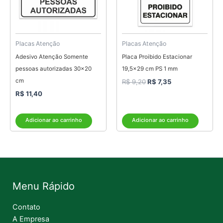
Placas Atenção
Placas Atenção
Adesivo Atenção Somente
Placa Proibido Estacionar
pessoas autorizadas 30×20
19,5×29 cm PS 1 mm
cm
R$
9,20
R$
7,35
R$
11,40
Adicionar ao carrinho
Adicionar ao carrinho
Menu Rápido
Contato
A Empresa