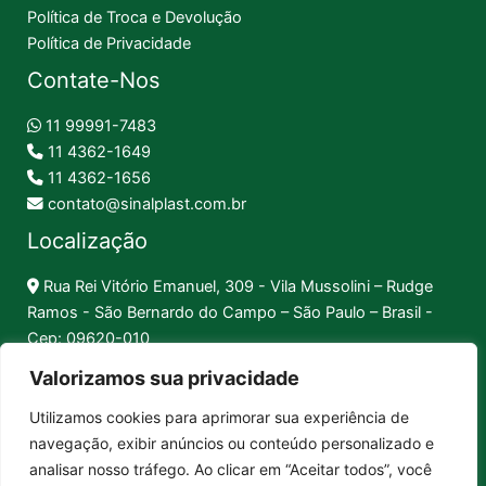
Política de Troca e Devolução
Política de Privacidade
Contate-Nos
11 99991-7483
11 4362-1649
11 4362-1656
contato@sinalplast.com.br
Localização
Rua Rei Vitório Emanuel, 309 - Vila Mussolini – Rudge
Ramos - São Bernardo do Campo – São Paulo – Brasil -
Cep: 09620-010
Valorizamos sua privacidade
Formas de Pagamento
Utilizamos cookies para aprimorar sua experiência de
navegação, exibir anúncios ou conteúdo personalizado e
Pix │
Boleto │
Cartão
analisar nosso tráfego. Ao clicar em “Aceitar todos”, você