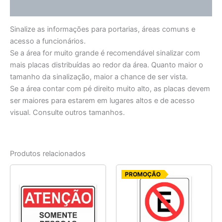
Informação adicional
Sinalize as informações para portarias, áreas comuns e
acesso a funcionários.
Se a área for muito grande é recomendável sinalizar com
mais placas distribuídas ao redor da área. Quanto maior o
tamanho da sinalização, maior a chance de ser vista.
Se a área contar com pé direito muito alto, as placas devem
ser maiores para estarem em lugares altos e de acesso
visual. Consulte outros tamanhos.
Produtos relacionados
O
O
PROMOÇÃO
preço
preço
original
atual
era:
é:
R$ 9,20.
R$ 7,35.