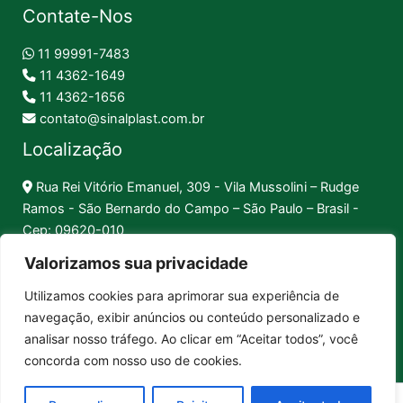
Contate-Nos
11 99991-7483
11 4362-1649
11 4362-1656
contato@sinalplast.com.br
Localização
Rua Rei Vitório Emanuel, 309 - Vila Mussolini – Rudge
Ramos - São Bernardo do Campo – São Paulo – Brasil -
Cep: 09620-010
Valorizamos sua privacidade
Formas de Pagamento
Utilizamos cookies para aprimorar sua experiência de
navegação, exibir anúncios ou conteúdo personalizado e
Pix │
Boleto │
Cartão
analisar nosso tráfego. Ao clicar em “Aceitar todos”, você
concorda com nosso uso de cookies.
Sinalplast Placas de Sinalização. CNPJ: 17.312.592/0001-80