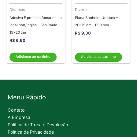
Diversos
Diversos
Adesivo É proibido fumar neste
Placa Banheiro Unissex –
local port/inglês – São Paulo
20×15 cm – PS 1 mm
15×20 cm
R$
9,30
R$
6,60
Adicionar ao carrinho
Adicionar ao carrinho
Menu Rápido
Contato
A Empresa
Política de Troca e Devolução
Política de Privacidade