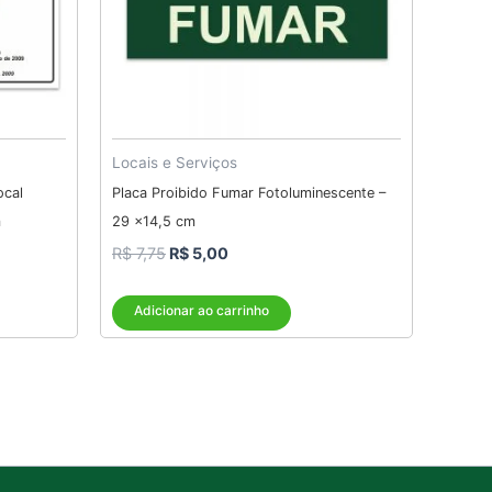
Locais e Serviços
ocal
Placa Proibido Fumar Fotoluminescente –
m
29 x14,5 cm
R$
7,75
R$
5,00
Adicionar ao carrinho