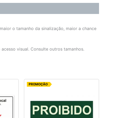
 maior o tamanho da sinalização, maior a chance
e acesso visual. Consulte outros tamanhos.
O
O
PROMOÇÃO
preço
preço
original
atual
era:
é:
R$ 7,75.
R$ 5,00.