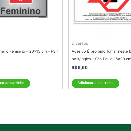
Diversos
heiro Feminino – 20×15 cm – PS 1
Adesivo É proibido fumar neste l
port/inglês – São Paulo 15×20 c
R$
6,60
nar ao carrinho
Adicionar ao carrinho