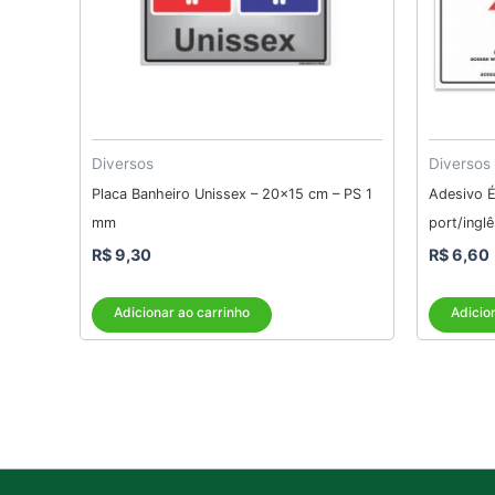
Diversos
Diversos
Placa Banheiro Unissex – 20×15 cm – PS 1
Adesivo É
mm
port/ingl
R$
9,30
R$
6,60
Adicionar ao carrinho
Adicio