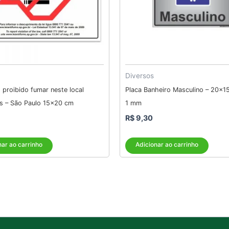
Diversos
 proibido fumar neste local
Placa Banheiro Masculino – 20×1
ês – São Paulo 15×20 cm
1 mm
R$
9,30
nar ao carrinho
Adicionar ao carrinho