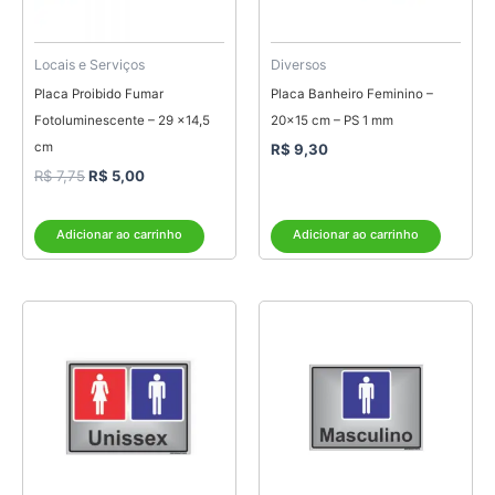
Locais e Serviços
Diversos
Placa Proibido Fumar
Placa Banheiro Feminino –
Fotoluminescente – 29 x14,5
20×15 cm – PS 1 mm
cm
R$
9,30
R$
7,75
R$
5,00
Adicionar ao carrinho
Adicionar ao carrinho