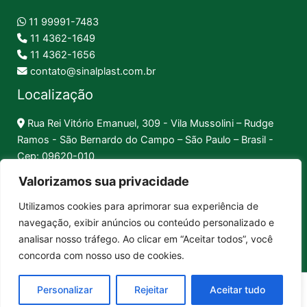
11 99991-7483
11 4362-1649
11 4362-1656
contato@sinalplast.com.br
Localização
Rua Rei Vitório Emanuel, 309 - Vila Mussolini – Rudge
Ramos - São Bernardo do Campo – São Paulo – Brasil -
Cep: 09620-010
Valorizamos sua privacidade
Formas de Pagamento
Utilizamos cookies para aprimorar sua experiência de
navegação, exibir anúncios ou conteúdo personalizado e
Pix │
Boleto │
Cartão
analisar nosso tráfego. Ao clicar em “Aceitar todos”, você
concorda com nosso uso de cookies.
Sinalplast Placas de Sinalização. CNPJ: 17.312.592/0001-80
Personalizar
Rejeitar
Aceitar tudo
Copyright © 2026 Sinalplast Placas de Sinalização