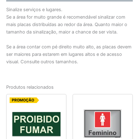
Sinalize serviços e lugares.
Se a área for muito grande é recomendável sinalizar com
mais placas distribuídas ao redor da área. Quanto maior o
tamanho da sinalização, maior a chance de ser vista.
Se a área contar com pé direito muito alto, as placas devem
ser maiores para estarem em lugares altos e de acesso
visual. Consulte outros tamanhos.
Produtos relacionados
O
O
PROMOÇÃO
preço
preço
original
atual
era:
é:
R$ 7,75.
R$ 5,00.