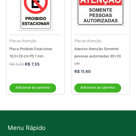
R$ 9,20.
R$ 7,35.
Placas Atenção
Placas Atenção
Placa Proibido Estacionar
Adesivo Atenção Somente
19,5×29 cm PS 1 mm
pessoas autorizadas 30×20
cm
R$
9,20
R$
7,35
R$
11,40
Adicionar ao carrinho
Adicionar ao carrinho
Menu Rápido