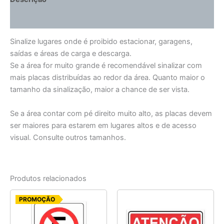
Informação adicional
Sinalize lugares onde é proibido estacionar, garagens,
saídas e áreas de carga e descarga.
Se a área for muito grande é recomendável sinalizar com
mais placas distribuídas ao redor da área. Quanto maior o
tamanho da sinalização, maior a chance de ser vista.
Se a área contar com pé direito muito alto, as placas devem
ser maiores para estarem em lugares altos e de acesso
visual. Consulte outros tamanhos.
Produtos relacionados
O
O
PROMOÇÃO
preço
preço
original
atual
era:
é: